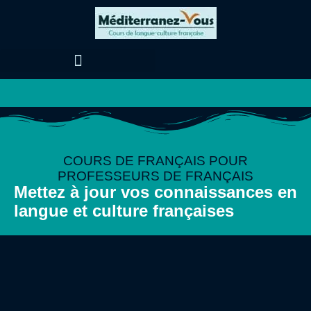
Aller
au
contenu
COURS DE FRANÇAIS POUR
PROFESSEURS DE FRANÇAIS
Mettez à jour vos connaissances en
langue et culture françaises