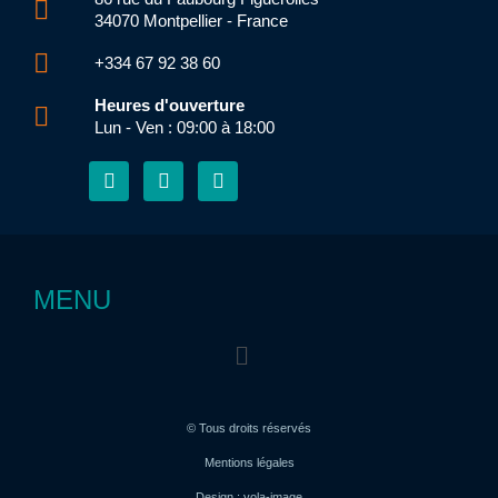
34070 Montpellier - France
+334 67 92 38 60
Heures d'ouverture
Lun - Ven : 09:00 à 18:00
F
E
L
a
n
i
c
v
n
e
e
k
b
l
e
o
o
d
o
p
i
MENU
k
e
n
-
Menu
f
© Tous droits réservés
Mentions légales
Design : yola-image